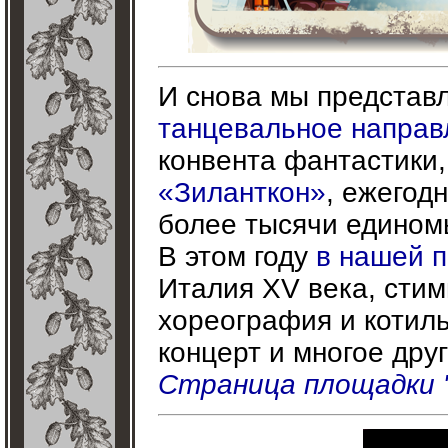
И снова мы представ
танцевальное направ
конвента фантастики,
«Зиланткон»
, ежегод
более тысячи едином
В этом году
в нашей 
Италия XV века, стим
хореография и котиль
концерт и многое друг
Страница площадки 