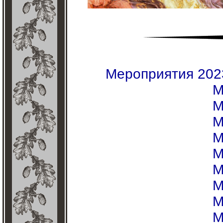
Мероприятия 202
М
М
М
М
М
М
М
М
М